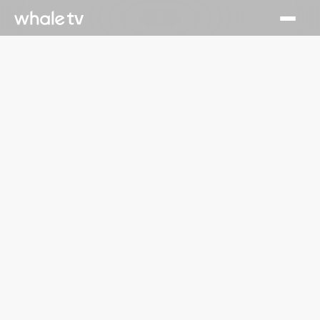
July 1, 2026
Runtime Launches on Whale TV, Delivering Hundreds of
Free TV Series and Movies to Smart TV Viewers
Read More