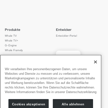
Produkte
Entwicker
Whale TV
Entwickler-Portal
Whale TV+
G-Engine
Whale Framely
English
Über uns
Legal
中文
Wer wir sind
Datenschutz
✓
Wir verarbeiten Ihre personenbezogenen Daten, um unsere
Deutsch
Karriere
Nutzungsbedingungen
Websites und Dienste zu messen und zu verbessern, unsere
Português
News
京ICP备11012483号-9
Marketingkampagnen zu unterstützen und personalisierte Inhalte
und Werbung bereitzustellen. Wenn Sie auf die Schaltfläche
Pressebereich
Transparenzerklärung
Español
rechts klicken, können Sie Ihre Datenschutzrechte wahrnehmen.
Weitere Informationen finden Sie in unserer Datenschutzerklärung
Kontakt
Deutsch
Support
Cookies akzeptieren
Alle ablehnen
Presseanfragen