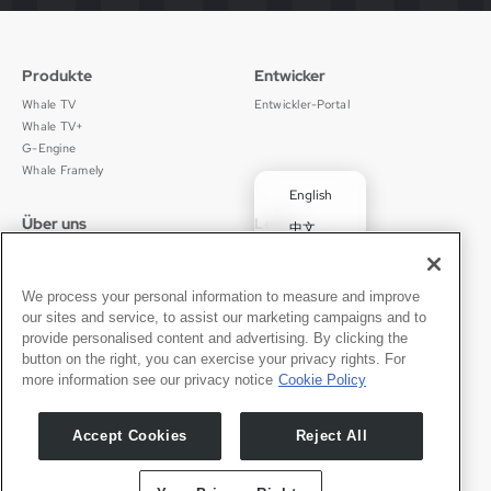
Produkte
Entwicker
Whale TV
Entwickler-Portal
Whale TV+
G-Engine
Whale Framely
English
Über uns
Legal
中文
Wer wir sind
Datenschutz
✓
Deutsch
Karriere
Nutzungsbedingungen
Português
News
京ICP备11012483号-9
We process your personal information to measure and improve
our sites and service, to assist our marketing campaigns and to
Pressebereich
Transparenzerklärung
Español
provide personalised content and advertising. By clicking the
button on the right, you can exercise your privacy rights. For
Kontakt
Deutsch
more information see our privacy notice
Cookie Policy
Support
Presseanfragen
Accept Cookies
Reject All
Partner werden