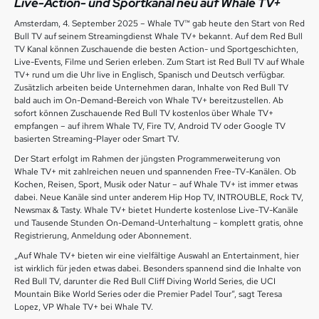
Live-Action- und Sportkanal neu auf Whale TV+
Amsterdam, 4. September 2025 – Whale TV™ gab heute den Start von Red
Bull TV auf seinem Streamingdienst Whale TV+ bekannt. Auf dem Red Bull
TV Kanal können Zuschauende die besten Action- und Sportgeschichten,
Live-Events, Filme und Serien erleben. Zum Start ist Red Bull TV auf Whale
TV+ rund um die Uhr live in Englisch, Spanisch und Deutsch verfügbar.
Zusätzlich arbeiten beide Unternehmen daran, Inhalte von Red Bull TV
bald auch im On-Demand-Bereich von Whale TV+ bereitzustellen. Ab
sofort können Zuschauende Red Bull TV kostenlos über Whale TV+
empfangen – auf ihrem Whale TV, Fire TV, Android TV oder Google TV
basierten Streaming-Player oder Smart TV.
Der Start erfolgt im Rahmen der jüngsten Programmerweiterung von
Whale TV+ mit zahlreichen neuen und spannenden Free-TV-Kanälen. Ob
Kochen, Reisen, Sport, Musik oder Natur – auf Whale TV+ ist immer etwas
dabei. Neue Kanäle sind unter anderem Hip Hop TV, INTROUBLE, Rock TV,
Newsmax & Tasty. Whale TV+ bietet Hunderte kostenlose Live-TV-Kanäle
und Tausende Stunden On-Demand-Unterhaltung – komplett gratis, ohne
Registrierung, Anmeldung oder Abonnement.
„Auf Whale TV+ bieten wir eine vielfältige Auswahl an Entertainment, hier
ist wirklich für jeden etwas dabei. Besonders spannend sind die Inhalte von
Red Bull TV, darunter die Red Bull Cliff Diving World Series, die UCI
Mountain Bike World Series oder die Premier Padel Tour“, sagt Teresa
Lopez, VP Whale TV+ bei Whale TV.