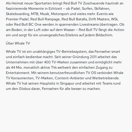
Als Heimat neuer Sportarten bringt Red Bull TV Zuschauende hautnah an
faszinierende Momente in Echtzeit – ob Padel, Surfen, Skifahren,
Skateboarding, MTB, Musik, Motorsport und vieles mehr. Events wie
Premier Padel, Red Bull Rampage, Red Bull Batalla, Drift Masters, WSL
oder Red Bull BC One werden in spannenden Livestreams übertragen. Ob
am Boden, in der Luft oder auf dem Wasser – Red Bull TV fängt die Action
ein und sorgt für ein unvergessliches Erlebnis auf jedem Bildschirm.
Über Whale TV
Whale TV ist ein unabhängiges TV-Betriebssystem, das Fernseher smart
und einfach bedienbar macht. Seit seiner Gründung 2011 arbeitet das
Unternehmen mit über 400 TV-Marken zusammen und ermöglicht mehr
als 44 Mio. monatlich aktive TVs weltweit den einfachen Zugang zu
Entertainment. Mit seinem benutzerfreundlichen TV OS verbindet Whale
TV Konsumenten, TV-Marken, Content-Anbieter und Werbetreibende.
Whale TV hat seinen Hauptsitz in Singapur und arbeitet mit Teams rund
um den Globus daran, Fernsehen für alle besser zu machen.