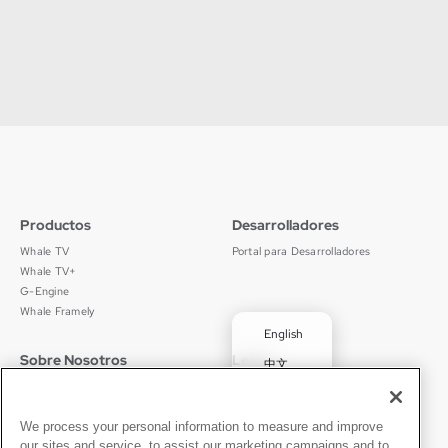
Productos
Desarrolladores
Whale TV
Portal para Desarrolladores
Whale TV+
G-Engine
Whale Framely
English
Sobre Nosotros
Legal
中文
Quiénes Somos
Política de Privacidad
Deutsch
Empleos
Términos de Uso
Português
Noticias
京ICP备11012483号-9
We process your personal information to measure and improve
our sites and service, to assist our marketing campaigns and to
Sala de Prensa