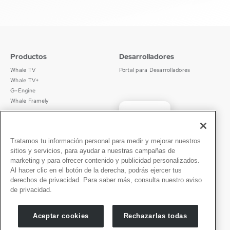
Productos
Desarrolladores
Whale TV
Portal para Desarrolladores
Whale TV+
G-Engine
Whale Framely
English
Sobre Nosotros
Legal
中文
Quiénes Somos
Política de Privacidad
Tratamos tu información personal para medir y mejorar nuestros
Deutsch
Empleos
Términos de Uso
sitios y servicios, para ayudar a nuestras campañas de
Português
Noticias
京ICP备11012483号-9
marketing y para ofrecer contenido y publicidad personalizados.
Sala de Prensa
Al hacer clic en el botón de la derecha, podrás ejercer tus
✓
Español
derechos de privacidad. Para saber más, consulta nuestro aviso
de privacidad.
Contacto
Español
Soporte
Aceptar cookies
Rechazarlas todas
Consultas de Prensa
Asóciate Con Nosotros