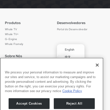
Produtos
Desenvolvedores
Whale TV
Portal do Desenvolvedor
Whale TV+
G-Engine
Whale Framely
English
Sobre Nós
Jurídico
中文
Quem Somos
Política de Privacidade
Deutsch
Carreiras
Termos de Uso
✓
Português
Notícias
京ICP备11012483号-9
We process your personal information to measure and improve
our sites and service, to assist our marketing campaigns and to
Sala de Imprensa
Español
provide personalised content and advertising. By clicking the
button on the right, you can exercise your privacy rights. For
Contato
Português
more information see our privacy notice
Cookie Policy
Suporte
Solicitações de Imprensa
Accept Cookies
Reject All
Seja Nosso Parceiro