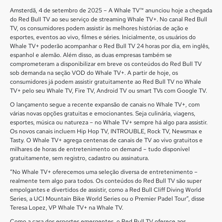
Amsterdã, 4 de setembro de 2025 – A Whale TV™ anunciou hoje a chegada
do Red Bull TV ao seu serviço de streaming Whale TV+. No canal Red Bull
TV, os consumidores podem assistir às melhores histórias de ação e
esportes, eventos ao vivo, filmes e séries. Inicialmente, os usuários do
Whale TV+ poderão acompanhar o Red Bull TV 24 horas por dia, em inglês,
espanhol e alemão. Além disso, as duas empresas também se
comprometeram a disponibilizar em breve os conteúdos do Red Bull TV
sob demanda na seção VOD do Whale TV+. A partir de hoje, os
consumidores já podem assistir gratuitamente ao Red Bull TV no Whale
TV+ pelo seu Whale TV, Fire TV, Android TV ou smart TVs com Google TV.
O lançamento segue a recente expansão de canais no Whale TV+, com
várias novas opções gratuitas e emocionantes. Seja culinária, viagens,
esportes, música ou natureza – no Whale TV+ sempre há algo para assistir.
Os novos canais incluem Hip Hop TV, INTROUBLE, Rock TV, Newsmax e
Tasty. O Whale TV+ agrega centenas de canais de TV ao vivo gratuitos e
milhares de horas de entretenimento on demand – tudo disponível
gratuitamente, sem registro, cadastro ou assinatura.
“No Whale TV+ oferecemos uma seleção diversa de entretenimento –
realmente tem algo para todos. Os conteúdos do Red Bull TV são super
empolgantes e divertidos de assistir, como a Red Bull Cliff Diving World
Series, a UCI Mountain Bike World Series ou o Premier Padel Tour”, disse
Teresa Lopez, VP Whale TV+ na Whale TV.
Como a casa dos esportes emergentes, o Red Bull TV oferece aos