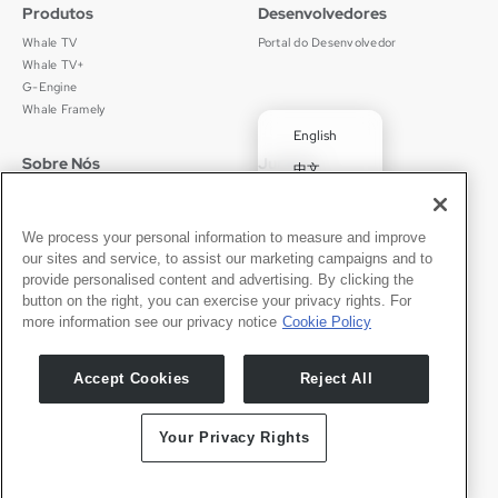
Produtos
Desenvolvedores
Whale TV
Portal do Desenvolvedor
Whale TV+
G-Engine
Whale Framely
English
Sobre Nós
Jurídico
中文
Quem Somos
Política de Privacidade
Deutsch
Carreiras
Termos de Uso
✓
Português
Notícias
京ICP备11012483号-9
We process your personal information to measure and improve
our sites and service, to assist our marketing campaigns and to
Sala de Imprensa
Español
provide personalised content and advertising. By clicking the
button on the right, you can exercise your privacy rights. For
Contato
Português
more information see our privacy notice
Cookie Policy
Suporte
Solicitações de Imprensa
Accept Cookies
Reject All
Seja Nosso Parceiro
Your Privacy Rights