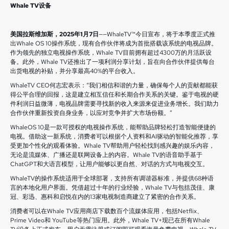
Whale TV设备
美国拉斯维加斯，2025年1月7日
——WhaleTV™今日宣布，将于本季度正式推
出Whale OS 10操作系统，现有合作伙伴将成为首批搭载该系统的电视品牌。
作为领先的独立电视操作系统，Whale TV目前拥有超过4300万的月活跃设
备。此外，Whale TV还推出了一项利润分享计划，旨在向合作伙伴提供每台
出货电视的补贴，并分享最高40%的平台收入。
WhaleTV CEO何志宏表示：“我们相信和谐的力量，确保每个人的贡献都能获
得公平合理的回报，这是建立相互信任和长期合作关系的关键。鉴于电视的硬
件利润日益微薄，电视品牌需要寻找新的收入来源来促进业务增长。我们助力
合作伙伴重新投资自身业务，以应对竞争并扩大市场份额。”
WhaleOS 10是一款可授权的电视操作系统，能帮助品牌轻松打造智能便捷的
电视。借助这一新系统，消费者可以根据个人资料和AI驱动的智能化推荐，享
受更加个性化的观看体验。Whale TV帮助用户轻松找到感兴趣的娱乐内容，
无论是流媒体、广播还是联网设备上的内容。Whale TV的语音助手基于
ChatGPT和大语言模型，让用户能够以更自然、对话的方式与电视交互。
WhaleTV的操作系统适用于全球部署，支持所有调谐器标准，并提供68种语
言的本地化用户界面。凭借超过十年的行业经验，Whale TV与包括茂佳、康
冠、彩迅、惠科和启悦在内的13家电视制造商建立了紧密的合作关系。
消费者可以在Whale TV应用商店下载数百个流媒体应用，包括Netflix、
Prime Video和 YouTube等热门应用。此外，Whale TV+现已在所有Whale