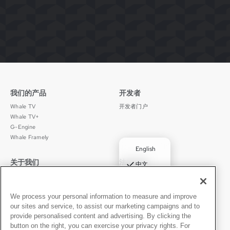
我们的产品
开发者
Whale TV
开发者门户
Whale TV+
G-Engine
Whale Framely
English
关于我们
法律声明
✓
中文
公司介绍
隐私政策
Deutsch
职业发展
使用条款
Português
新闻动态
京ICP备11012483号-9
We process your personal information to measure and improve
our sites and service, to assist our marketing campaigns and to
媒体中心
Español
provide personalised content and advertising. By clicking the
button on the right, you can exercise your privacy rights. For